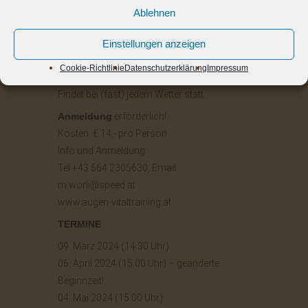
Wo:
Eingang zum Strandbad Seekirchen, vor
Ablehnen
dem Restaurant.
Wann:
um 14.30 Uhr (in der Winterzeit, um
Einstellungen anzeigen
15.00 Uhr in der Sommerzeit), Dauer 90
Cookie-Richtlinie
Datenschutzerklärung
Impressum
Minuten.
Findet bei (fast) jedem Wetter statt.
Anmeldung
erforderlich!
Kosten: € 14,- pro Person
Info und Anmeldung:
Tel +43 664 2305630, Email
m.worli@speed.at
www.augen-vitaltraining.at
TERMINE
09. März 2024 (14.30 Uhr)
06. April 2024 (15.00 Uhr) – geänderte
Beginnzeit!
04. Mai 2024 (15.00 Uhr)