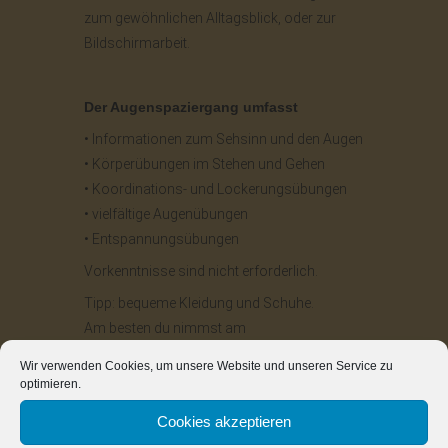
zum gewöhnlichen Alltagsblick, oder zur
Bildschirmarbeit.
Der Augenspaziergang umfasst
• Informationen zum Sehsinn und den Augen
• Körperübungen im Stehen und Gehen
• Koordinations- und Lockerungsübungen
• vielfältige Augenübungen
• Entspannungsübungen
Vorkenntnisse sind nicht erforderlich.
Tipp: bequeme Kleidung und Schuhe.
Am besten du nimmst am
Augenspaziergang ohne
Wir verwenden Cookies, um unsere Website und unseren Service zu
Kontaktlinsen teil, dann kannst du, falls du
optimieren.
eine Brille
Cookies akzeptieren
trägst, diese zu den Übungen absetzen.